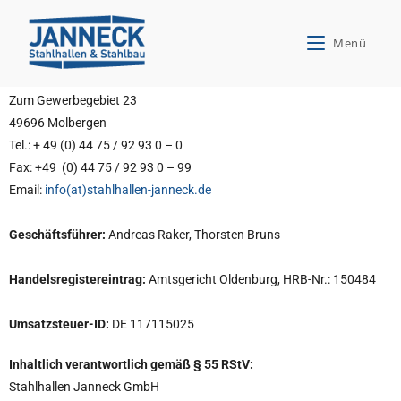
Angaben gemäß § 5 TMG
Menü
Stahlhallen Janneck GmbH
Zum Gewerbegebiet 23
49696 Molbergen
Tel.: + 49 (0) 44 75 / 92 93 0 – 0
Fax: +49 (0) 44 75 / 92 93 0 – 99
Email:
info(at)stahlhallen-janneck.de
Geschäftsführer:
Andreas Raker, Thorsten Bruns
Handelsregistereintrag:
Amtsgericht Oldenburg, HRB-Nr.: 150484
Umsatzsteuer-ID:
DE 117115025
Inhaltlich verantwortlich gemäß § 55 RStV:
Stahlhallen Janneck GmbH