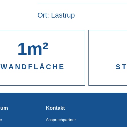
Ort: Lastrup
1
m²
WANDFLÄCHE
S
rum
Kontakt
be
Ansprechpartner