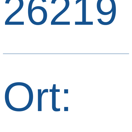
26219
Ort: