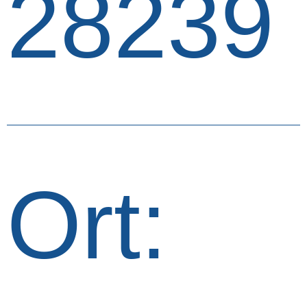
28239
Ort: