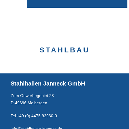
STAHLBAU
Stahlhallen Janneck GmbH
Zum Gewerbegebiet 23
D-49696 Molbergen
Tel +49 (0) 4475 92930-0
info@stahlhallen-janneck.de