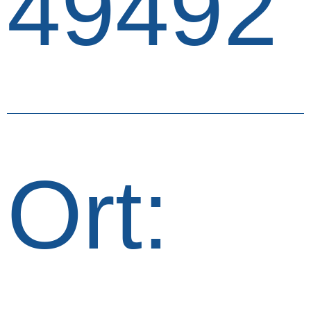
49492
Ort: