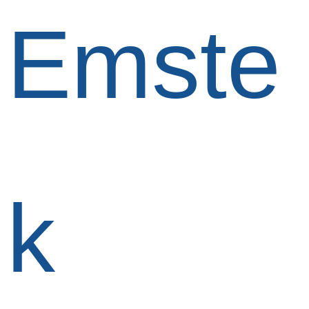
Emste
k