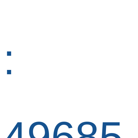
:
49685