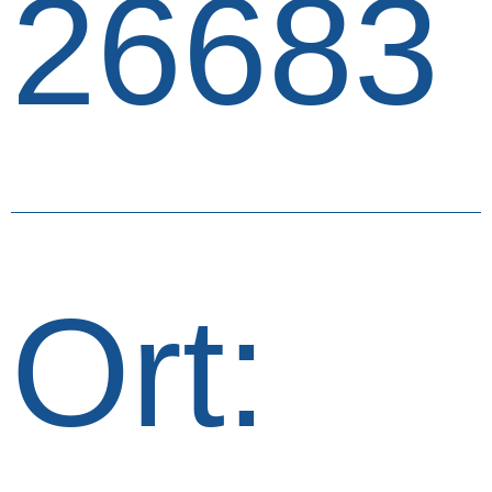
26683
Ort: